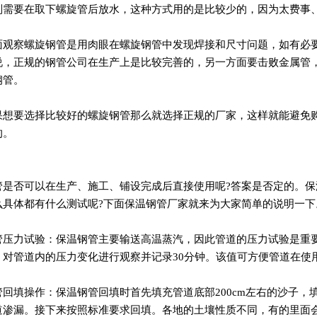
则需要在取下螺旋管后放水，这种方式用的是比较少的，因为太费事
面观察螺旋钢管是用肉眼在螺旋钢管中发现焊接和尺寸问题，如有必
说，正规的钢管公司在生产上是比较完善的，另一方面要击败金属管
钢管。
果想要选择比较好的螺旋钢管那么就选择正规的厂家，这样就能避免
的。
管是否可以在生产、施工、铺设完成后直接使用呢?答案是否定的。
么具体都有什么测试呢?下面保温钢管厂家就来为大家简单的说明一下
管压力试验：保温钢管主要输送高温蒸汽，因此管道的压力试验是重要
，对管道内的压力变化进行观察并记录30分钟。该值可方便管道在使
管回填操作：保温钢管回填时首先填充管道底部200cm左右的沙子
道渗漏。接下来按照标准要求回填。各地的土壤性质不同，有的里面