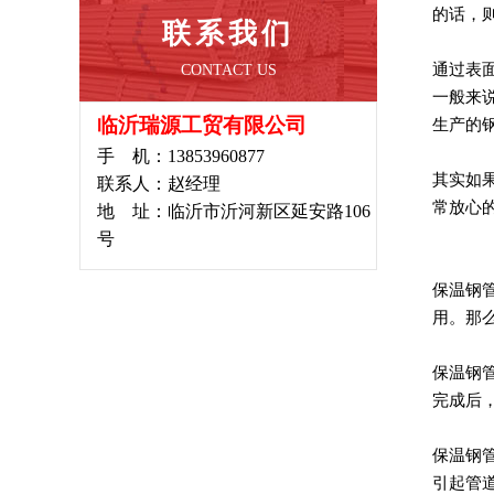
的话，
联系我们
通过表
CONTACT US
一般来
临沂瑞源工贸有限公司
生产的
手 机：13853960877
其实如
联系人：赵经理
常放心
地 址：临沂市沂河新区延安路106
号
保温钢
用。那
保温钢
完成后
保温钢
引起管