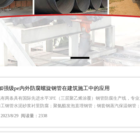
加强级pe内外防腐螺旋钢管在建筑施工中的应用
有两条具有国际先进水平3PE（三层聚乙烯涂覆）钢管防腐生产线，专业加工生
加工钢管水泥砂浆衬里防腐；聚氨酯发泡直埋钢管；钢套钢蒸汽保温钢管
023/8/29 阅读量：2338