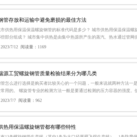
钢管存放和运输中避免磨损的最佳方法
市供热用保温保温螺旋钢管的标准代码是多少？ 城市供热用保温保温螺旋钢管的
哪些部分组成？ 城市集中供热是由集中热源所产生的蒸汽、热水通过管网
023/7/12 阅读量：1169
瑞源工贸螺旋钢管质量检验结果分为哪几类
钢管怎么进行选择是购买者比较关心的一个问题，一般来说就两种方法一
较常用的。 螺旋管专业的检测方法一般是要通过检测的压力容器的强度。
023/7/7 阅读量：962
供热用保温螺旋钢管都有哪些特性
现有13条螺旋钢管生产线（其中1条为大口径厚壁飞焊生产线），1条防腐