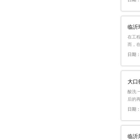
临沂
在工
而，
日期：2
大口
酸洗
后的
日期：2
临沂