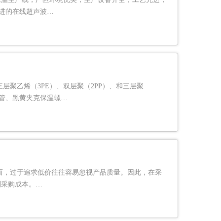
先进的在线超声波…
三层聚乙烯（3PE）、双层聚（2PP）、和三层聚
温管、黑黄夹克保温螺…
而，过于追求低价往往容易忽视产品质量。因此，在采
制采购成本。…