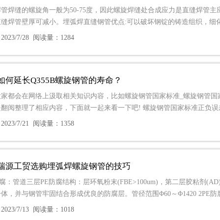
管焊缝的螺旋角一般为50-75度，因此螺旋焊缝处合成应力是直缝焊管主应
直缝焊管壁厚可减小。埋弧焊直缝钢管优点:可以破坏钢锭的铸造组织，细
023/7/28 阅读量：1284
如何延长Q355B螺旋钢管的寿命？
大家都会在网络上汲取相关知识内容，比如螺旋钢管国家标准_螺旋钢管国
翻阅整理了相应内容，下面就一起来看一下吧! 螺旋钢管国家标准正负误差
023/7/21 阅读量：1358
瑞源工贸选购埋弧焊螺旋钢管的技巧
防腐：管道三层PE防腐结构：层环氧粉末(FBE>100um)，第二层胶粘剂(AD)17
体，并与钢管牢固结合形成优良的防腐层。管径范围Φ60～Φ1420 2PE
023/7/13 阅读量：1018