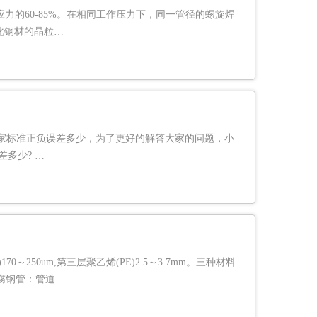
力的60-85%。在相同工作压力下，同一管径的螺旋焊
化钢材的晶粒…
家标准正负误差多少，为了更好的解答大家的问题，小
多少? …
0～250um,第三层聚乙烯(PE)2.5～3.7mm。三种材料
防腐钢管：管道…