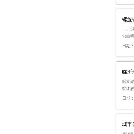
螺旋
一、城
它由
日期：2
临沂
螺旋
管比
日期：2
城市
集团