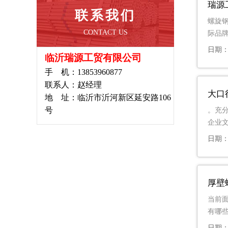
瑞源
联系我们
螺旋
CONTACT US
际品
日期：2
临沂瑞源工贸有限公司
手 机：13853960877
联系人：赵经理
大口
地 址：临沂市沂河新区延安路106
号
。充
企业
日期：2
厚壁
当前
有哪些
日期：2