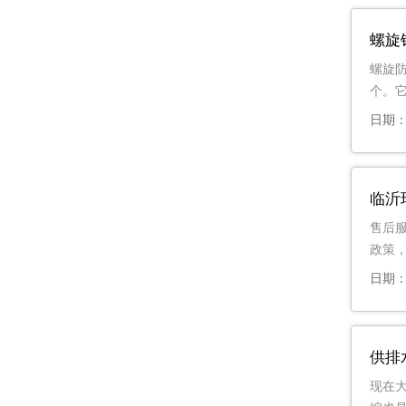
螺旋
螺旋
个。
日期：2
临沂
售后
政策
日期：2
供排
现在